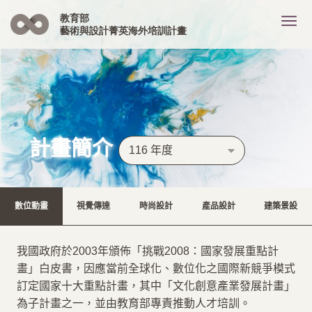
教育部
藝術與設計菁英
海外培訓計畫
首頁
首頁
最新消息
線上報名
培訓計畫
培訓計畫
計畫簡介
計畫簡介
研習營專區
研習營專區
各階段名單
116 年度
研習營課程及師資
下載專區
下載專區
檔案下載
數位動畫
視覺傳達
時尚設計
產品設計
建築景設
菁培成果
菁培成果
歷屆計畫
關於藝術與設計菁英海外培訓計
計畫簡介
我國政府於2003年頒佈「挑戰2008：國家發展重點計
課程分享
畫」白皮書，因應當前全球化、數位化之國際新競爭模式
訂定國家十大重點計畫，其中「文化創意產業發展計畫」
線上藝廊
為子計畫之一，並由教育部專責推動人才培訓。