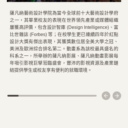
薩凡納藝術設計學院為當今全球前十大藝術設計學府
加
之一，其畢業校友的表現在世界領先產業或媒體組織
屢獲高評價，包含設計智庫 (Design Intelligence)、富
比世雜誌 (Forbes) 等；在校學生更已連續四年於紅點
設計大獎有傑出表現，其獲獎數位居全美大學之冠、
美洲及歐洲綜合排名第二。動畫系為該校最具盛名的
科系之一，所舉辦的薩凡納影展、薩凡納動畫影展每
年吸引影視巨擘蒞臨盛會，豐沛的影視資源及產業鏈
結提供學生或校友享有便利的就職環境。