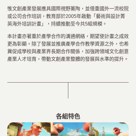
菁培學員
惟文創產業發展應具國際視野薰陶，並借重國外一流校院
或公司合作培訓，教育部於2005年啟動「藝術與設計菁
網站導覽
網站導覽
Sitemap
英海外培訓計畫」，持續推動至今共5組規模。
ENGLISH
ENGLISH
Introduction
本計畫亦著重於產學合作的溝通網絡，期望使計畫之成效
更為彰顯。除了發展並推廣產學合作教學資源之外，也希
社群平台
社群平台
Facebook 粉絲頁
YouTube 頻道
冀促成學校與產業界長期合作關係，加強跨領域文化創意
產業人才培育，帶動文創產業整體的發展與水準的提升。
各組特色
各組特色