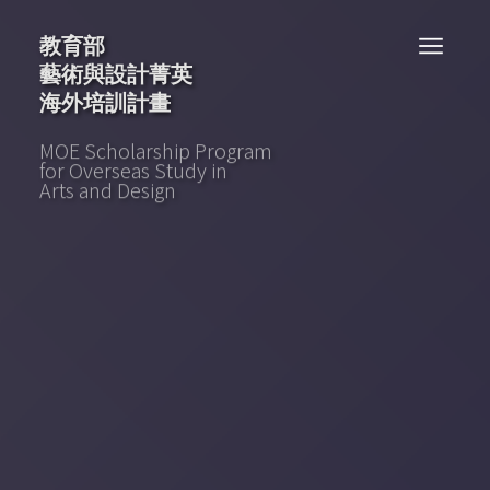
教育部藝術與設計菁英海外培訓計畫
教育部
藝術與設計菁英
首頁
首頁
最新消息
海外培訓計畫
線上報名
MOE Scholarship Program
for
Overseas Study in
Arts and Design
培訓計畫
培訓計畫
計畫簡介
研習營專區
研習營專區
各階段名單
研習營課程及師資
下載專區
下載專區
檔案下載
菁培成果
菁培成果
歷屆計畫
課程分享
線上藝廊